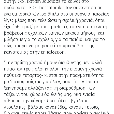
αυτήν (και καταενθουσίασε το κοινό) στο
πρόσφατο TEDxThessaloniki. Τον συνάντησα σε
ένα εμπορικό κέντρο δίπλα στο υπουργείο παιδείας
λίγες μέρες πριν τελειώσει η σχολική χρονιά, όπου
είχε έρθει μαζί με τους μαθητές του για μια τελετή
βράβευσης σχολικών ταινιών μικρού μήκους, και
μιλήσαμε για το σχολείο, για τα παιδιά, και για το
πώς μπορεί να μοιραστεί το «μικρόβιο» της
καινοτομίας στην εκπαίδευση.
“Την πρώτη χρονιά ήμουν διευθυντής μεν, αλλά
ήμασταν τρεις όλοι κι όλοι -την επόμενη χρονιά
ήρθε και τέταρτος- κι έτσι στην πραγματικότητα
μαζί αποφασίζαμε για όλα», μου είπε. «Πρώτα
ξεκινήσαμε αλλάζοντας τη διαρρύθμιση των
τάξεων, του χώρου δουλειάς μας. Μια ενιαία
αίθουσα την κάναμε δυο τάξεις, βγάλαμε
ντουλάπες, βάλαμε καναπέδες, κάναμε τέτοιες
διακοσμητικές παρεμβάσεις, πριν αρχίσει η σχολική