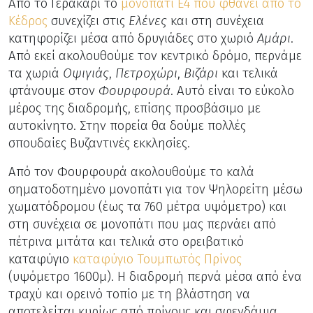
Από το Γερακάρι το
μονοπάτι Ε4 που φθάνει από το
Κέδρος
συνεχίζει στις
Ελένες
και στη συνέχεια
κατηφορίζει μέσα από δρυγιάδες στο χωριό
Αμάρι
.
Από εκεί ακολουθούμε τον κεντρικό δρόμο, περνάμε
τα χωριά
Οψιγιάς
,
Πετροχώρι
,
Βιζάρι
και τελικά
φτάνουμε στον
Φουρφουρά
. Αυτό είναι το εύκολο
μέρος της διαδρομής, επίσης προσβάσιμο με
αυτοκίνητο. Στην πορεία θα δούμε πολλές
σπουδαίες Βυζαντινές εκκλησίες.
Από τον Φουρφουρά ακολουθούμε το καλά
σηματοδοτημένο μονοπάτι για τον Ψηλορείτη μέσω
χωματόδρομου (έως τα 760 μέτρα υψόμετρο) και
στη συνέχεια σε μονοπάτι που μας περνάει από
πέτρινα μιτάτα και τελικά στο ορειβατικό
καταφύγιο
καταφύγιο Τουμπωτός Πρίνος
(υψόμετρο 1600μ). Η διαδρομή περνά μέσα από ένα
τραχύ και ορεινό τοπίο με τη βλάστηση να
αποτελείται κυρίως από πρίνους και σφενδάμια.